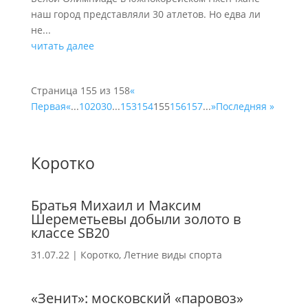
наш город представляли 30 атлетов. Но едва ли
не...
читать далее
Страница 155 из 158
«
Первая
«
...
10
20
30
...
153
154
155
156
157
...
»
Последняя »
Коротко
Братья Михаил и Максим
Шереметьевы добыли золото в
классе SB20
31.07.22
|
Коротко
,
Летние виды спорта
«Зенит»: московский «паровоз»