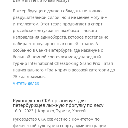
Вам мат! Нет, это вам нокаут!
Боксер будущего должен обладать не только
разрушительной силой, но и не менее могучим
интеллектом. Этот тезис продвигают в спорт
российские энтузиасты шахбокса – нового
направления единоборств, которое постепенно
набирает популярность в нашей стране. А
особенно в Санкт-Петербурге, где накануне с
большой помпой состоялся международный
турнир International Chessboxing Grand Prix – этап
национального «Гран-при» в весовой категории до
75 килограммов.
читать далее
Руководство СКА организует для
петербуржцев лыжную прогулку по лесу
16.01.2023
|
Коротко
,
Туризм
,
Хоккей
Руководство СКА совместно с Комитетом по
физической культуре и спорту администрации