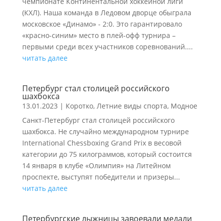
чемпионате Континентальной хоккейной лиги
(КХЛ). Наша команда в Ледовом дворце обыграла
московское «Динамо» - 2:0. Это гарантировало
«красно-синим» место в плей-офф турнира –
первыми среди всех участников соревнований....
читать далее
Петербург стал столицей российского
шахбокса
13.01.2023
|
Коротко
,
Летние виды спорта
,
Модное
Санкт-Петербург стал столицей российского
шахбокса. Не случайно международном турнире
International Chessboxing Grand Prix в весовой
категории до 75 килограммов, который состоится
14 января в клубе «Олимпия» на Литейном
проспекте, выступят победители и призеры...
читать далее
Петербургские лыжницы завоевали медали