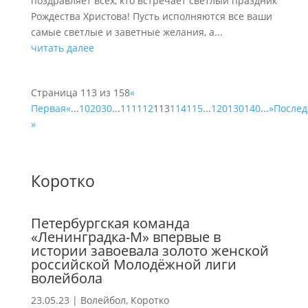
поздравляет всех, кто встречает светлый праздник
Рождества Христова! Пусть исполняются все ваши
самые светлые и заветные желания, а...
читать далее
Страница 113 из 158
«
Первая
«
...
10
20
30
...
111
112
113
114
115
...
120
130
140
...
»
Послед
»
Коротко
Петербургская команда
«Ленинградка-М» впервые в
истории завоевала золото женской
российской Молодёжной лиги
волейбола
23.05.23
|
Волейбол
,
Коротко