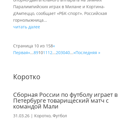
Паралимпийских играх в Милане и Кортина-
д’Ампеццо, сообщает «РБК-спорт». Российская
горнолыжница...
читать далее
Страница 10 из 158
«
Первая
«
...
8
9
10
11
12
...
20
30
40
...
»
Последняя »
Коротко
Сборная России по футболу играет в
Петербурге товарищеский матч с
командой Мали
31.03.26
|
Коротко
,
Футбол