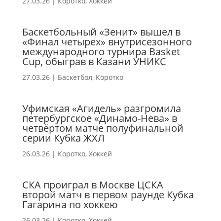
27.03.26
|
Коротко
,
Хоккей
Баскетбольный «Зенит» вышел в
«Финал четырех» внутрисезонного
международного турнира Basket
Cup, обыграв в Казани УНИКС
27.03.26
|
Баскетбол
,
Коротко
Уфимская «Агидель» разгромила
петербургское «Динамо-Нева» в
четвёртом матче полуфинальной
серии Кубка ЖХЛ
26.03.26
|
Коротко
,
Хоккей
СКА проиграл в Москве ЦСКА
второй матч в первом раунде Кубка
Гагарина по хоккею
26.03.26
|
Коротко
,
Хоккей