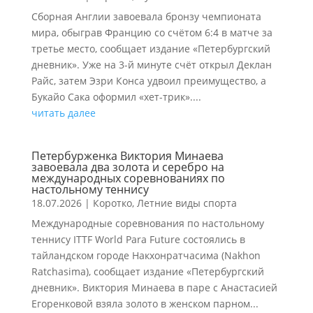
Сборная Англии завоевала бронзу чемпионата
мира, обыграв Францию со счётом 6:4 в матче за
третье место, сообщает издание «Петербургский
дневник». Уже на 3-й минуте счёт открыл Деклан
Райс, затем Эзри Конса удвоил преимущество, а
Букайо Сака оформил «хет-трик»....
читать далее
Петербурженка Виктория Минаева
завоевала два золота и серебро на
международных соревнованиях по
настольному теннису
18.07.2026
|
Коротко
,
Летние виды спорта
Международные соревнования по настольному
теннису ITTF World Para Future состоялись в
тайландском городе Накхонратчасима (Nakhon
Ratchasima), сообщает издание «Петербургский
дневник». Виктория Минаева в паре с Анастасией
Егоренковой взяла золото в женском парном...