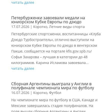
читать далее
Петербурженки завоевали медали на
юниорском Кубке Европы по дзюдо
17.07.2026
|
Коротко
,
Летние виды спорта
Петербургские спортсменки, воспитанницы «Клуба
Дзюдо Турбостроитель», отлично выступили на
юниорском Кубке Европы по дзюдо в венгерском
Пакше, сообщается на портале kfis.gov.spb.ru/
Софья Захарова – лучшая в категории до 48
килограммов. Карина Исламова завоевала...
читать далее
Сборная Аргентины выиграла у Англии в
полуфинале чемпионата мира по футболу
16.07.2026
|
Коротко
,
Футбол
На чемпионате мира по футболу в США, Канаде и
Мексике завершилась стадия полуфиналов. На
поле вышли сборные Аргентины и Англии,