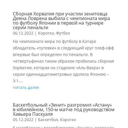
Сборная Хорватия при участии зенитовца
Деяна Ловрена выбила с чемпионата мира
по футболу Японии в первой на турнире
серии пенальти
06.12.2022
|
Коротко
,
Футбол
На чемпионате мира по футболу в Катаре
обладатель «путевки» в следующий круг плеф-офф
впервые был определен по пенальти. В
четвертьфинал таким образом пробилась сборная
Хорватии, которая на стадионе «Аль-Вакра» в
серии одиннадцатиметровых одолела Японию –
3:1....
читать далее
Баскетбольный «Зенит» разгромил «Астану»
в юбилейном, 150-м матче под руководством
Хавьера Паскуаля
05.12.2022
|
Баскетбол
,
Коротко
Баскетболисты петербургского «Зенита» одержали