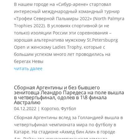
В нашем городе на «Сибур-арене» стартовал
интересный международный командный турнир
«Трофеи Северной Пальмиры 2022» (North Palmyra
Trophies 2022). В условиях спортивной (и не
только) изоляции России эти соревнования –
хорошая альтернатива мужскому St.Petersbuprg
Open и женскому Ladies Trophy, которые с
большим успехом много лет проводились на
берегах Невы
читать далее
Сборная Аргентины и без бывшего
зенитовца Леандро Паредеса на поле вышла
в четвертьфинал, одолев в 1\8 финала
Австралию
04.12.2022
|
Коротко
,
Футбол
Сборная Аргентины вслед за Голландией вышла в
четвертьфинал чемпионата мира по футболу в
Катаре. На стадионе «Ахмед бин Али» в городе
Аль-Райан эта южноамериканская команда