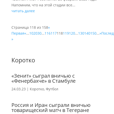
Напомним, что на этой стадии все...
читать далее
Страница 118 из 158
«
Первая
«
...
10
20
30
...
116
117
118
119
120
...
130
140
150
...
»
Послед
»
Коротко
«Зенит» сыграл вничью с
«Фенербахче» в Стамбуле
24.03.23
|
Коротко
,
Футбол
Россия и Иран сыграли вничью
товарищеский матч в Тегеране